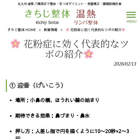
北九州 遠賀 八幡西区で整体・耳つぼダイエット・骨盤矯正・腰痛膝痛改善
MENU
きちじ整体 HOME
>
新着情報
>
花粉症に効く代表的なツボの紹介
花粉症に効く代表的なツ
ボの紹介
2026/02/13
① 迎香（げいこう）
場所：小鼻の横、ほうれい線の始まり
期待できる効果：鼻づまり・鼻水
押し方：人差し指で円を描くように10〜20秒×2〜3
回