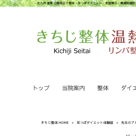
北九州 遠賀 八幡西区で整体・耳つぼダイエット・骨盤矯正・腰痛膝痛改
トップ
当院案内
整体
ダイ
きちじ整体 HOME
>
耳つぼダイエット体験談
>
先生のア