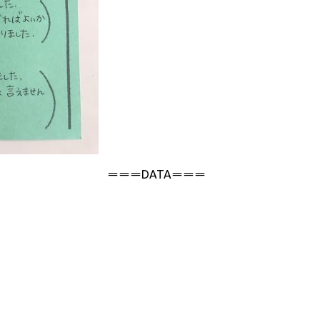
＝＝＝DATA＝＝＝