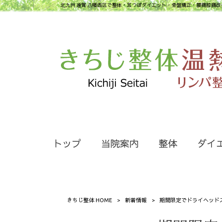
北九州 遠賀 八幡西区で整体・耳つぼダイエット・骨盤矯正・腰痛膝痛改
トップ
当院案内
整体
ダイ
きちじ整体 HOME
>
新着情報
>
期間限定でドライヘッド