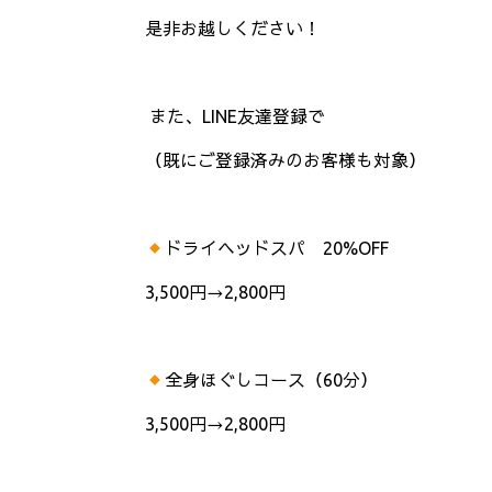
是非お越しください！
また、
LINE
友達登録で
（既にご登録済みのお客様も対象）
ドライヘッドスパ
20%OFF
3,500
円
→2,800
円
全身ほぐしコース（
60
分）
3,500
円
→2,800
円