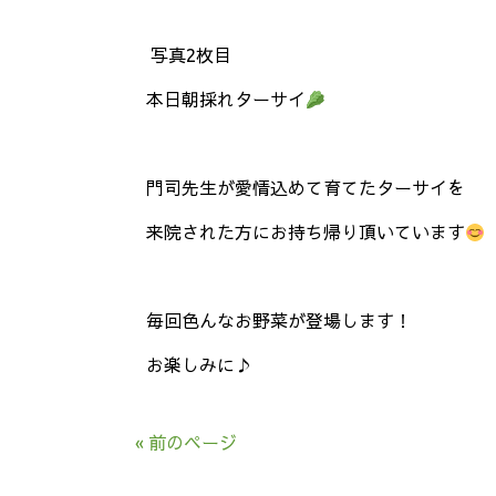
写真
2
枚目
本日朝採れターサイ
門司先生が愛情込めて育てたターサイを
来院された方にお持ち帰り頂いています
毎回色んなお野菜が登場します！
お楽しみに
♪
« 前のページ