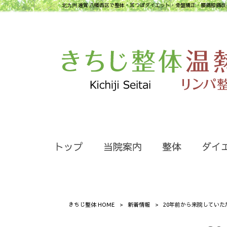
北九州 遠賀 八幡西区で整体・耳つぼダイエット・骨盤矯正・腰痛膝痛改
トップ
当院案内
整体
ダイ
きちじ整体 HOME
>
新着情報
>
20年前から来院していた