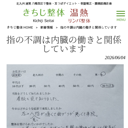
北九州 遠賀 八幡西区で整体・耳つぼダイエット・骨盤矯正・腰痛膝痛改善
MENU
きちじ整体 HOME
>
新着情報
>
指の不調は内臓の働きと関係しています
指の不調は内臓の働きと関係
しています
2026/06/04