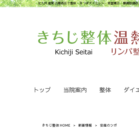
北九州 遠賀 八幡西区で整体・耳つぼダイエット・骨盤矯正・腰痛膝痛改
トップ
当院案内
整体
ダイ
きちじ整体 HOME
>
新着情報
>
安産のツボ