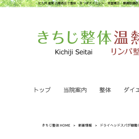
北九州 遠賀 八幡西区で整体・耳つぼダイエット・骨盤矯正・腰痛膝痛改
トップ
当院案内
整体
ダイ
きちじ整体 HOME
>
新着情報
>
ドライヘッドスパが稼働