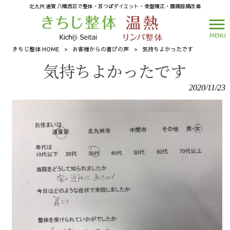
北九州 遠賀 八幡西区で整体・耳つぼダイエット・骨盤矯正・腰痛膝痛改善
MENU
きちじ整体 HOME
>
お客様からの喜びの声
>
気持ちよかったです
気持ちよかったです
2020/11/23