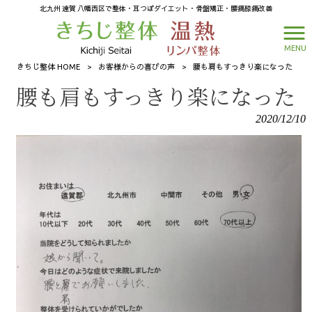
北九州 遠賀 八幡西区で整体・耳つぼダイエット・骨盤矯正・腰痛膝痛改善
MENU
きちじ整体 HOME
>
お客様からの喜びの声
>
腰も肩もすっきり楽になった
腰も肩もすっきり楽になった
2020/12/10