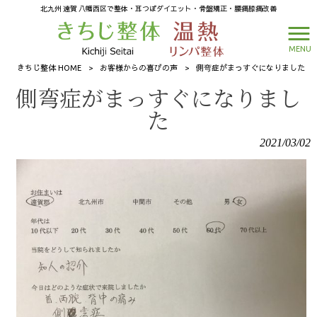
北九州 遠賀 八幡西区で整体・耳つぼダイエット・骨盤矯正・腰痛膝痛改善
MENU
きちじ整体 HOME
>
お客様からの喜びの声
>
側弯症がまっすぐになりました
側弯症がまっすぐになりまし
た
2021/03/02