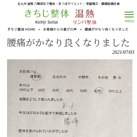
北九州 遠賀 八幡西区で整体・耳つぼダイエット・骨盤矯正・腰痛膝痛改善
MENU
きちじ整体 HOME
>
お客様からの喜びの声
>
腰痛がかなり良くなりました
腰痛がかなり良くなりました
2021/07/03