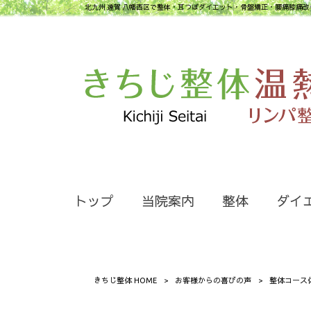
北九州 遠賀 八幡西区で整体・耳つぼダイエット・骨盤矯正・腰痛膝痛改
トップ
当院案内
整体
ダイ
きちじ整体 HOME
>
お客様からの喜びの声
>
整体コース