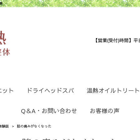
善
【営業(受付)時間】平日9:30
エット
ドライヘッドスパ
温熱オイルトリート
Q＆A・お問い合わせ
お客様の声
体験談
>
膝の痛みがなくなった