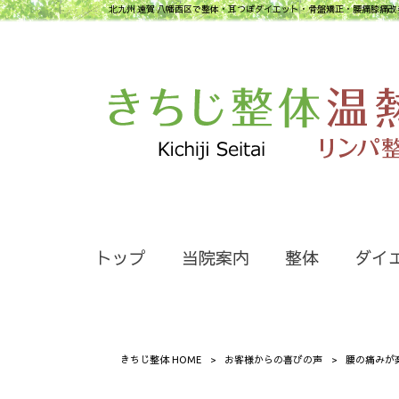
北九州 遠賀 八幡西区で整体・耳つぼダイエット・骨盤矯正・腰痛膝痛改
トップ
当院案内
整体
ダイ
きちじ整体 HOME
>
お客様からの喜びの声
>
腰の痛みが