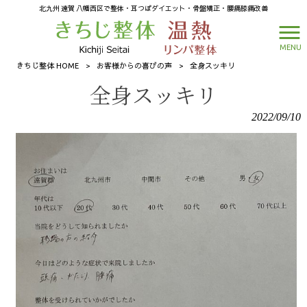
北九州 遠賀 八幡西区で整体・耳つぼダイエット・骨盤矯正・腰痛膝痛改善
MENU
きちじ整体 HOME
>
お客様からの喜びの声
>
全身スッキリ
全身スッキリ
2022/09/10