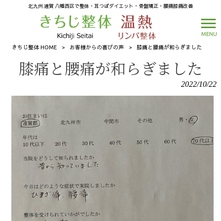
北九州 遠賀 八幡西区で整体・耳つぼダイエット・骨盤矯正・腰痛膝痛改善
MENU
きちじ整体 HOME
>
お客様からの喜びの声
>
膝痛と腰痛が和らぎました
膝痛と腰痛が和らぎました
2022/10/22