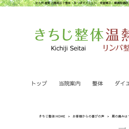
北九州 遠賀 八幡西区で整体・耳つぼダイエット・骨盤矯正・腰痛膝痛改
トップ
当院案内
整体
ダイ
きちじ整体 HOME
>
お客様からの喜びの声
>
肩の痛みは