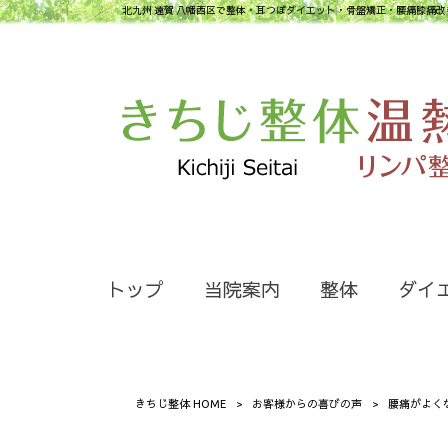
北九州 遠賀 八幡西区で整体・耳つぼダイエット・骨盤矯正・腰痛膝痛改
トップ
当院案内
整体
ダイ
きちじ整体 HOME
>
お客様からの喜びの声
>
腰痛がよく