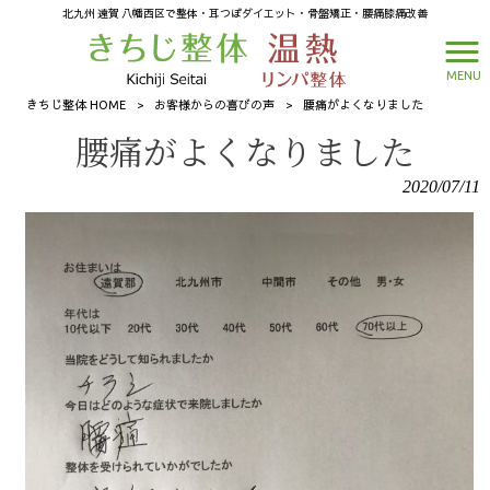
北九州 遠賀 八幡西区で整体・耳つぼダイエット・骨盤矯正・腰痛膝痛改善
MENU
きちじ整体 HOME
>
お客様からの喜びの声
>
腰痛がよくなりました
腰痛がよくなりました
2020/07/11