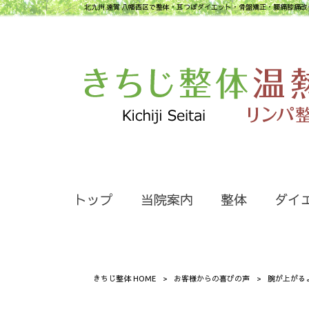
北九州 遠賀 八幡西区で整体・耳つぼダイエット・骨盤矯正・腰痛膝痛改
トップ
当院案内
整体
ダイ
きちじ整体 HOME
>
お客様からの喜びの声
>
腕が上がる