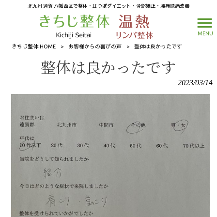
北九州 遠賀 八幡西区で整体・耳つぼダイエット・骨盤矯正・腰痛膝痛改善
MENU
きちじ整体 HOME
>
お客様からの喜びの声
>
整体は良かったです
整体は良かったです
2023/03/14