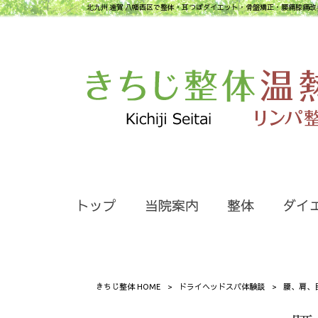
北九州 遠賀 八幡西区で整体・耳つぼダイエット・骨盤矯正・腰痛膝痛改
トップ
当院案内
整体
ダイ
きちじ整体 HOME
>
ドライヘッドスパ体験談
>
腰、肩、