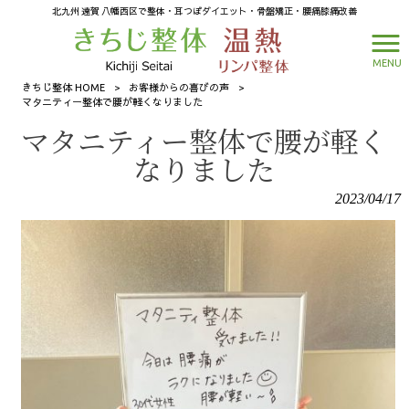
北九州 遠賀 八幡西区で整体・耳つぼダイエット・骨盤矯正・腰痛膝痛改善
MENU
きちじ整体 HOME
>
お客様からの喜びの声
>
マタニティー整体で腰が軽くなりました
マタニティー整体で腰が軽く
なりました
2023/04/17