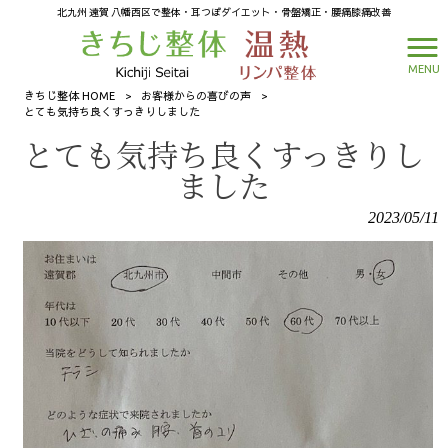
北九州 遠賀 八幡西区で整体・耳つぼダイエット・骨盤矯正・腰痛膝痛改善
MENU
きちじ整体 HOME
>
お客様からの喜びの声
>
とても気持ち良くすっきりしました
とても気持ち良くすっきりし
ました
2023/05/11