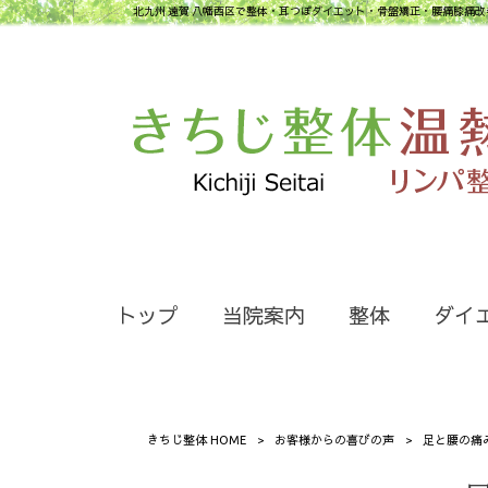
北九州 遠賀 八幡西区で整体・耳つぼダイエット・骨盤矯正・腰痛膝痛改
トップ
当院案内
整体
ダイ
きちじ整体 HOME
>
お客様からの喜びの声
>
足と腰の痛