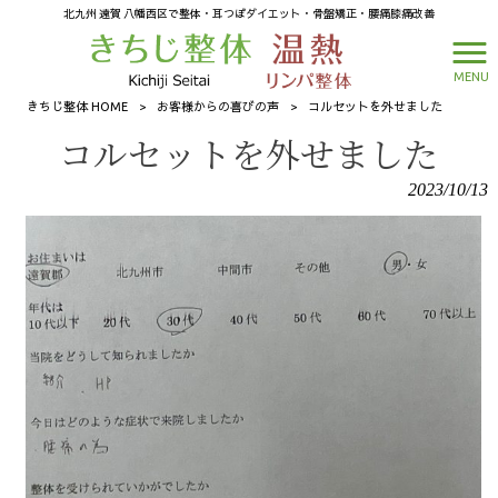
北九州 遠賀 八幡西区で整体・耳つぼダイエット・骨盤矯正・腰痛膝痛改善
MENU
きちじ整体 HOME
>
お客様からの喜びの声
>
コルセットを外せました
コルセットを外せました
2023/10/13