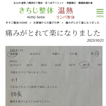
北九州 遠賀 八幡西区で整体・耳つぼダイエット・骨盤矯正・腰痛膝痛改善
MENU
きちじ整体 HOME
>
お客様からの喜びの声
>
痛みがとれて楽になりました
痛みがとれて楽になりました
2023/10/21