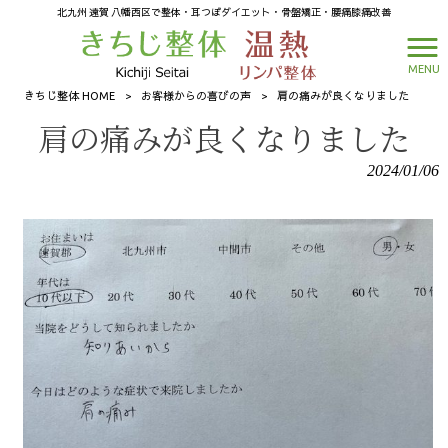
北九州 遠賀 八幡西区で整体・耳つぼダイエット・骨盤矯正・腰痛膝痛改善
MENU
きちじ整体 HOME
>
お客様からの喜びの声
>
肩の痛みが良くなりました
肩の痛みが良くなりました
2024/01/06