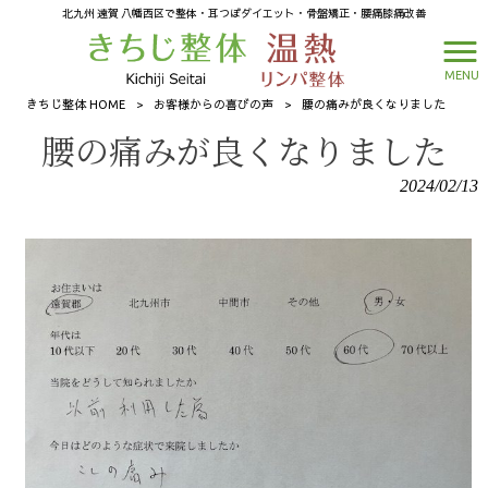
北九州 遠賀 八幡西区で整体・耳つぼダイエット・骨盤矯正・腰痛膝痛改善
MENU
きちじ整体 HOME
>
お客様からの喜びの声
>
腰の痛みが良くなりました
腰の痛みが良くなりました
2024/02/13