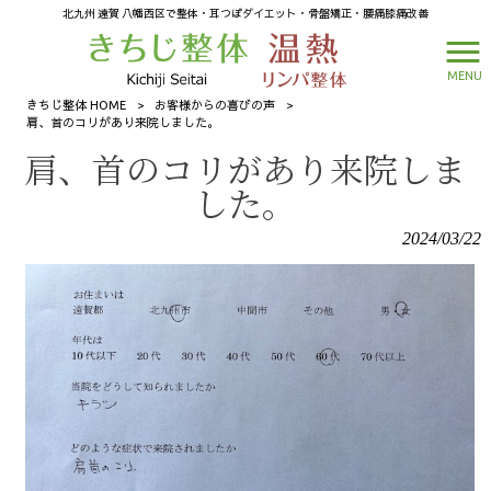
北九州 遠賀 八幡西区で整体・耳つぼダイエット・骨盤矯正・腰痛膝痛改善
MENU
きちじ整体 HOME
>
お客様からの喜びの声
>
肩、首のコリがあり来院しました。
肩、首のコリがあり来院しま
した。
2024/03/22