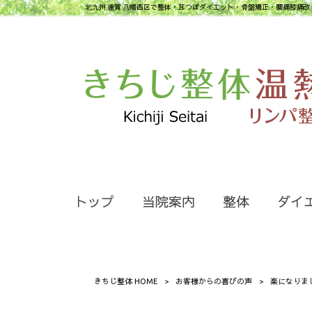
北九州 遠賀 八幡西区で整体・耳つぼダイエット・骨盤矯正・腰痛膝痛改
トップ
当院案内
整体
ダイ
きちじ整体 HOME
>
お客様からの喜びの声
>
楽になりま