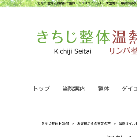
北九州 遠賀 八幡西区で整体・耳つぼダイエット・骨盤矯正・腰痛膝痛改
トップ
当院案内
整体
ダイ
きちじ整体 HOME
>
お客様からの喜びの声
>
温熱オイル