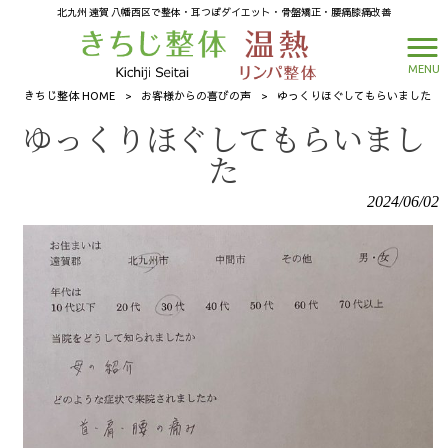
北九州 遠賀 八幡西区で整体・耳つぼダイエット・骨盤矯正・腰痛膝痛改善
MENU
きちじ整体 HOME
>
お客様からの喜びの声
>
ゆっくりほぐしてもらいました
ゆっくりほぐしてもらいまし
た
2024/06/02