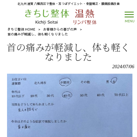
北九州 遠賀 八幡西区で整体・耳つぼダイエット・骨盤矯正・腰痛膝痛改善
MENU
きちじ整体 HOME
>
お客様からの喜びの声
>
首の痛みが軽減し、体も軽くなりました
首の痛みが軽減し、体も軽く
なりました
2024/07/06