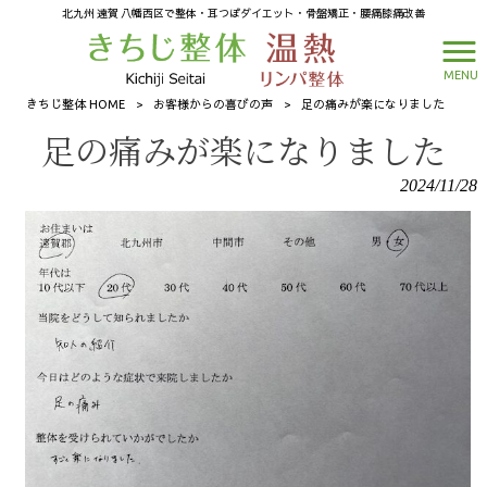
北九州 遠賀 八幡西区で整体・耳つぼダイエット・骨盤矯正・腰痛膝痛改善
MENU
きちじ整体 HOME
>
お客様からの喜びの声
>
足の痛みが楽になりました
足の痛みが楽になりました
2024/11/28