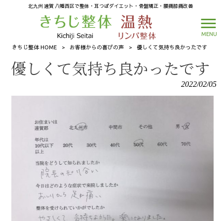
北九州 遠賀 八幡西区で整体・耳つぼダイエット・骨盤矯正・腰痛膝痛改善
MENU
きちじ整体 HOME
>
お客様からの喜びの声
>
優しくて気持ち良かったです
優しくて気持ち良かったです
2022/02/05