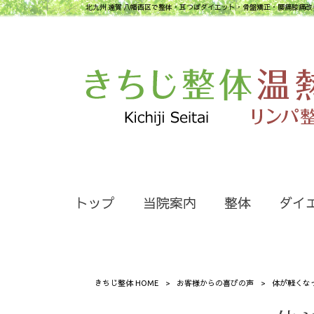
北九州 遠賀 八幡西区で整体・耳つぼダイエット・骨盤矯正・腰痛膝痛改
トップ
当院案内
整体
ダイ
きちじ整体 HOME
>
お客様からの喜びの声
>
体が軽くな