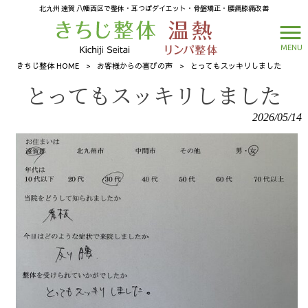
北九州 遠賀 八幡西区で整体・耳つぼダイエット・骨盤矯正・腰痛膝痛改善
MENU
きちじ整体 HOME
>
お客様からの喜びの声
>
とってもスッキリしました
とってもスッキリしました
2026/05/14