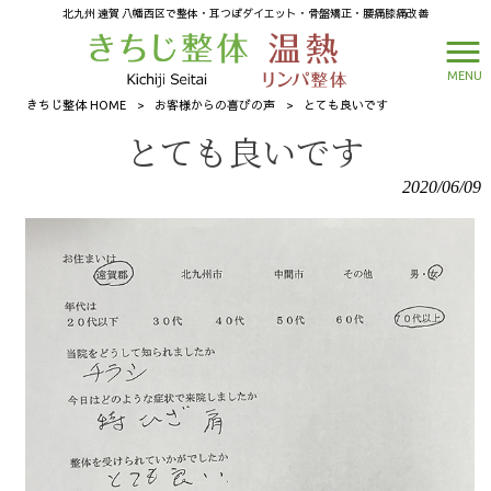
北九州 遠賀 八幡西区で整体・耳つぼダイエット・骨盤矯正・腰痛膝痛改善
MENU
きちじ整体 HOME
>
お客様からの喜びの声
>
とても良いです
とても良いです
2020/06/09