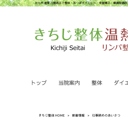
北九州 遠賀 八幡西区で整体・耳つぼダイエット・骨盤矯正・腰痛膝痛改
トップ
当院案内
整体
ダイ
きちじ整体 HOME
>
新着情報
>
仕事納めのあいさつ