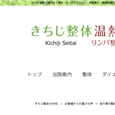
北九州 遠賀 八幡西区で整体・耳つぼダイエット・骨盤矯正・腰痛膝痛改
トップ
当院案内
整体
ダイ
きちじ整体 HOME
>
お客様からの喜びの声
>
首や肩が動